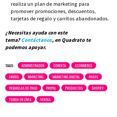
realiza un plan de marketing para
promover promociones, descuentos,
tarjetas de regalo y carritos abandonados.
¿Necesitas ayuda con este
tema?
Contáctanos
, en Quadrato te
podemos apoyar.
TAGS:
ADMINISTRADOR
CONEKTA
ECOMMERCE
ENVÍOS
MARKETING
MARKETING DIGITAL
PAGOS
PASARELAS DE PAGO
PAYPAL
PRODUCTOS
SHOPIFY
TIENDA EN LÍNEA
VENTAS