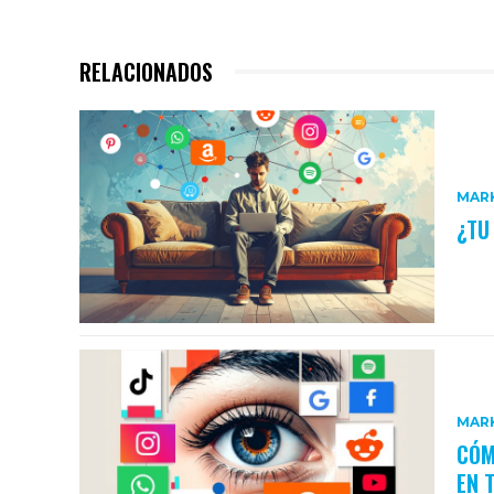
RELACIONADOS
MARK
¿TU
MARK
CÓM
EN 