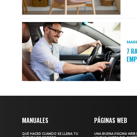
MARK
7 R
EMP
MANUALES
PÁGINAS WEB
QUÉ HACER CUANDO SE LLENA TU
UNA BUENA PÁGINA WEB 