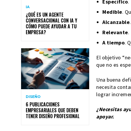
Específico
.
IA
Medible
. Q
¿QUÉ ES UN AGENTE
CONVERSACIONAL CON IA Y
Alcanzable
CÓMO PUEDE AYUDAR A TU
EMPRESA?
Relevante
.
A tiempo
. 
El objetivo “n
que no es espec
Una buena defi
necesita conta
lograr increme
DISEÑO
6 PUBLICACIONES
¿Necesitas ay
EMPRESARIALES QUE DEBEN
TENER DISEÑO PROFESIONAL
apoyar.