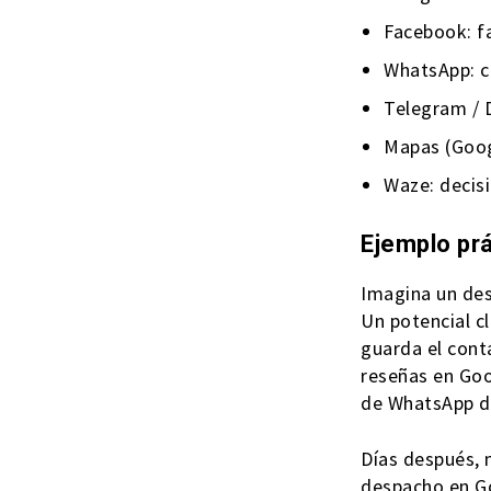
Facebook: fa
WhatsApp: c
Telegram / 
Mapas (Googl
Waze: decisi
Ejemplo pr
Imagina un de
Un potencial c
guarda el cont
reseñas en Goo
de WhatsApp d
Días después, 
despacho en Go