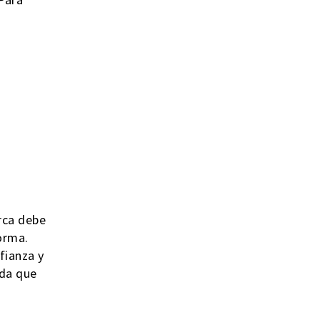
rca debe
orma.
fianza y
uda que