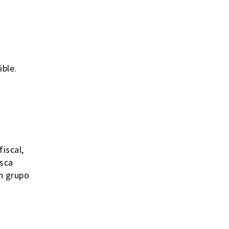
ible.
iscal,
usca
n grupo