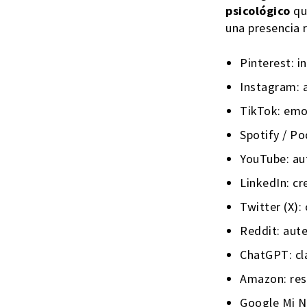
psicológico
que
una presencia r
Pinterest: in
Instagram: a
TikTok: emo
Spotify / Po
YouTube: au
LinkedIn: cr
Twitter (X):
Reddit: aute
ChatGPT: cla
Amazon: rese
Google Mi Ne