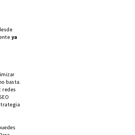
 desde
iente
ya
timizar
no basta.
: redes
 SEO
strategia
 puedes
 Para