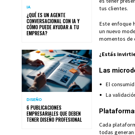
es tener prese
tus clientes.
IA
¿QUÉ ES UN AGENTE
CONVERSACIONAL CON IA Y
Este enfoque h
CÓMO PUEDE AYUDAR A TU
un nuevo model
EMPRESA?
momentos de d
¿Estás invirt
Las microd
El consumid
La validació
DISEÑO
6 PUBLICACIONES
Plataformas
EMPRESARIALES QUE DEBEN
TENER DISEÑO PROFESIONAL
Cada plataform
todas generan 