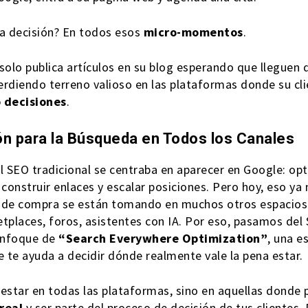
a decisión? En todos esos
micro-momentos
.
 solo publica artículos en su blog esperando que lleguen
erdiendo terreno valioso en las plataformas donde su cl
 decisiones
.
ón para la Búsqueda en Todos los Canales
el SEO tradicional se centraba en aparecer en Google: op
 construir enlaces y escalar posiciones. Pero hoy, eso ya 
 de compra se están tomando en muchos otros espacios
etplaces, foros, asistentes con IA. Por eso, pasamos del
 enfoque de
“Search Everywhere Optimization”
, una e
 te ayuda a decidir dónde realmente vale la pena estar.
 estar en todas las plataformas, sino en aquellas donde
real
y ser parte del proceso de decisión de tus clientes.