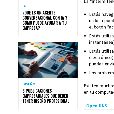
La “intermiten
IA
¿QUÉ ES UN AGENTE
Estás navega
CONVERSACIONAL CON IA Y
incluso pue
CÓMO PUEDE AYUDAR A TU
el botón “ac
EMPRESA?
Estás utili
instantánea
Estás utiliz
electrónico
puedes envia
Los problema
DISEÑO
Existen muchos
6 PUBLICACIONES
en tu computad
EMPRESARIALES QUE DEBEN
TENER DISEÑO PROFESIONAL
Open DNS