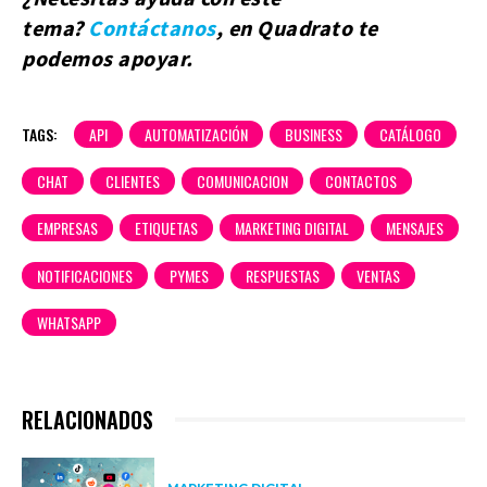
tema?
Contáctanos
, en Quadrato te
podemos apoyar.
TAGS:
API
AUTOMATIZACIÓN
BUSINESS
CATÁLOGO
CHAT
CLIENTES
COMUNICACION
CONTACTOS
EMPRESAS
ETIQUETAS
MARKETING DIGITAL
MENSAJES
NOTIFICACIONES
PYMES
RESPUESTAS
VENTAS
WHATSAPP
RELACIONADOS